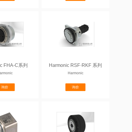
ic FHA-C系列
Harmonic RSF·RKF 系列
armonic
Harmonic
询价
询价