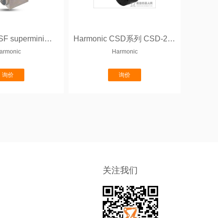
Harmonic CSF supermini系列
Harmonic CSD系列 CSD-2UH
armonic
Harmonic
询价
询价
关注我们