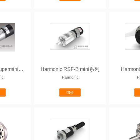
Harmonic RSF supermini系列
Harmonic RSF-B mini系列
Harmon
ic
Harmonic
H
询价