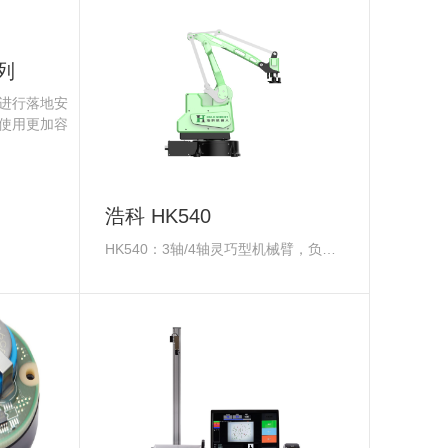
系列
进行落地安
使用更加容
浩科 HK540
HK540：3轴/4轴灵巧型机械臂，负载1KG，臂展560mm，重复定位精度0.05mm，无控制柜。