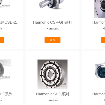
Harmonic CSD系列CSD-2UF
Harmonic CSF-GH系列
Harmo
ic
Harmonic
H
询价
 SHF系列
Harmonic SHD系列
Harmo
ic
Harmonic
H