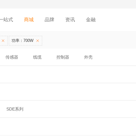
一站式
商城
品牌
资讯
金融
功率：700W
传感器
线缆
控制器
外壳
SDE系列