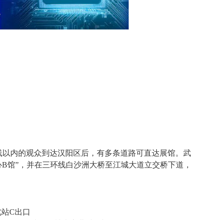
线以内的观众到达汉阳区后，有多条道路可直达展馆。武
心
B
馆
”
，并在三环线白沙洲大桥至江城大道立交桥下道，
北站
C
出口