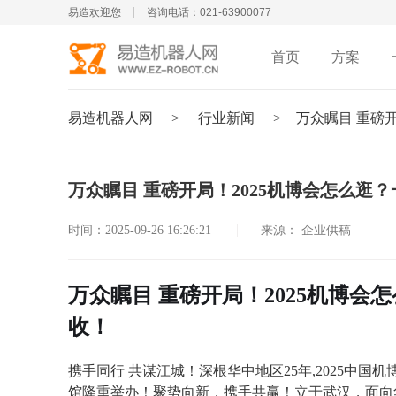
易造欢迎您
咨询电话：021-63900077
首页
方案
易造机器人网
>
行业新闻
>
万众瞩目 重磅
万众瞩目 重磅开局！2025机博会怎么逛
时间：2025-09-26 16:26:21
来源： 企业供稿
万众瞩目 重磅开局！2025机博
收！
携手同行
共谋江城！深根华中地区
25
年
,2025
中国机
馆隆重举办！聚势向新，携手共赢！立于武汉，面向