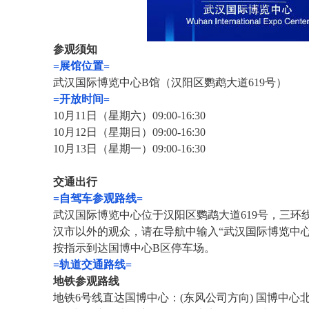
参观须知
=
展馆位置
=
武汉国际博览中心
B
馆（汉阳区鹦鹉大道
619
号）
=
开放时间
=
10
月
11
日（星期六）
09:00-16:30
10
月
12
日（星期日）
09:00-16:30
10
月
13
日（星期一）
09:00-16:30
交通出行
=
自驾车参观路线
=
武汉国际博览中心位于汉阳区鹦鹉大道
619
号，三环
汉市以外的观众，请在导航中输入
“
武汉国际博览中
按指示到达国博中心
B
区停车场。
=
轨道交通路线
=
地铁参观路线
地铁
6
号线直达国博中心：
(
东风公司方向
)
国博中心