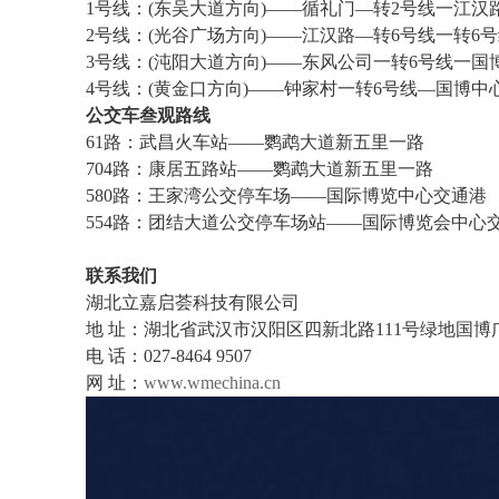
1
号线：
(
东吴大道方向
)——
循礼门
—
转
2
号线一江汉
2
号线：
(
光谷广场方向
)——
江汉路
—
转
6
号线一转
6
号
3
号线：
(
沌阳大道方向
)——
东风公司一转
6
号线一国
4
号线：
(
黄金口方向
)——
钟家村一转
6
号线
—
国博中
公交车叁观路线
61
路：武昌火车站
——
鹦鹉大道新五里一路
704
路：康居五路站
——
鹦鹉大道新五里一路
580
路：王家湾公交停车场
——
国际博览中心交通港
554
路：团结大道公交停车场站
——
国际博览会中心
联系我们
湖北立嘉启荟科技有限公司
地
址：湖北省武汉市汉阳区四新北路
111
号绿地国博
电
话：
027-8464 9507
网
址：
www.wmechina.cn