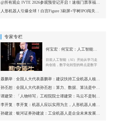
@所有观众 IVTE 2026参观预登记开启！速领门票享福利！
人形机器人引爆全球！白宫Figure 3刷屏+宇树IPO闯关，2026杭州峰会重磅嘉宾抢先亮相
专家专栏
何宝宏 : 何宝宏：人工智能开始从学习走向创造
目前人工智能（AI）开始从学习走
向创造，数字化转型的终点是数字
原生，未来
聂鹏举 : 全国人大代表聂鹏举：建议扶持工业机器人核心零部件产业
孙丕恕 : 全国人大代表孙丕恕：算力、数据、算法是中国“新基建”的基础支撑
谭建荣 : 「人物特写」工程院院士谭建荣：马云不是制造业的杀手，工业机器人也不是救命良药
李开复 : 李开复：机器人应以实用为主，人形机器人难以盛行于世
孙建波 : 银河证券孙建波：工业机器人是企业未来发展布局的重中之重