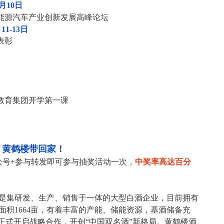
月
10
日
能源汽车产业创新发展高峰论坛
月
11-13
日
表彰
教育集团开学第一课
！黄鹤楼带回家！
众号
+
参与转发即可参与抽奖活动一次，
中奖率高达百分
是集研发、生产、销售于一体的大型白酒企业，目前拥有
面积
1664
亩，有着丰富的产能、储能资源，基酒储备充
正式开启战略合作，开创
“
中国双名酒
”
新格局。黄鹤楼酒