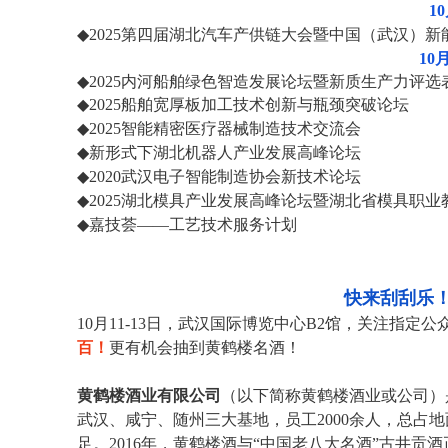
10
◆2025
第四届湖北汽车产供链大会暨中国（武汉）新
10
◆2025
内河船舶绿色智造发展论坛暨新质生产力评选
◆2025
船舶宽厚板加工技术创新与瓶颈突破论坛
◆2025
智能精密医疗器械制造技术交流会
◆
新形式下湖北机器人产业发展高峰论坛
◆2020
武汉电子智能制造协会新技术论坛
◆2025
湖北模具产业发展高峰论坛暨湖北省模具职业
◆
嘉技荟
——
工艺技术服务计划
快来刮刮乐
10
月
11-13
日，武汉国际博览中心
B2
馆，关注指定公
百！
更有机会抽到黄鹤楼名酒！
黄鹤楼酒业有限公司
（以下简称黄鹤楼酒业或公司）
武汉、咸宁、随州三大基地，员工
2000
余人，总占地
足。
2016
年，黄鹤楼酒与
“
中国老八大名酒
”
古井贡酒