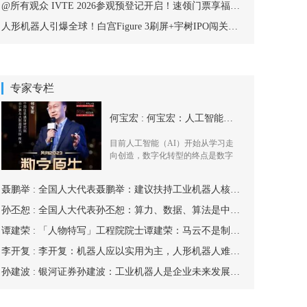
@所有观众 IVTE 2026参观预登记开启！速领门票享福利！
人形机器人引爆全球！白宫Figure 3刷屏+宇树IPO闯关，2026杭州峰会重磅嘉宾抢先亮相
专家专栏
何宝宏 : 何宝宏：人工智能开始从学习走向创造
目前人工智能（AI）开始从学习走
向创造，数字化转型的终点是数字
原生，未来
聂鹏举 : 全国人大代表聂鹏举：建议扶持工业机器人核心零部件产业
孙丕恕 : 全国人大代表孙丕恕：算力、数据、算法是中国“新基建”的基础支撑
谭建荣 : 「人物特写」工程院院士谭建荣：马云不是制造业的杀手，工业机器人也不是救命良药
李开复 : 李开复：机器人应以实用为主，人形机器人难以盛行于世
孙建波 : 银河证券孙建波：工业机器人是企业未来发展布局的重中之重