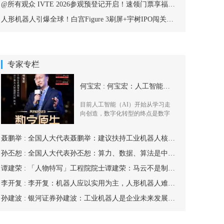
@所有观众 IVTE 2026参观预登记开启！速领门票享福利！
人形机器人引爆全球！白宫Figure 3刷屏+宇树IPO闯关，2026杭州峰会重磅嘉宾抢先亮相
专家专栏
何宝宏 : 何宝宏：人工智能开始从学习走向创造
目前人工智能（AI）开始从学习走
向创造，数字化转型的终点是数字
原生，未来
聂鹏举 : 全国人大代表聂鹏举：建议扶持工业机器人核心零部件产业
孙丕恕 : 全国人大代表孙丕恕：算力、数据、算法是中国“新基建”的基础支撑
谭建荣 : 「人物特写」工程院院士谭建荣：马云不是制造业的杀手，工业机器人也不是救命良药
李开复 : 李开复：机器人应以实用为主，人形机器人难以盛行于世
孙建波 : 银河证券孙建波：工业机器人是企业未来发展布局的重中之重