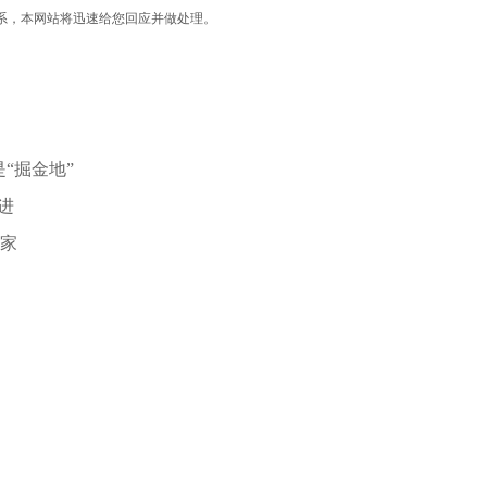
联系，本网站将迅速给您回应并做处理。
“掘金地”
进
千家